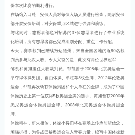
保本次比赛的顺利进行。
在场馆入口处，安保人员对每位入场人员进行检查，随后安保
部开展安保培训，对安保重点区域进行强调和演练。
与此同时，志愿者部也对招募的37位志愿者进行了专业系统
化培训，所有志愿者都已完成组别分配、重点工作分配。
今天，赛事裁判已陆续抵达德州，来自全国各地的近90名裁
判员参与此次大赛。令人兴奋的是，此次有两位世界冠军——
邹凯和黄旭担任大赛裁判员。邹凯曾于2008年北京奥运会一
举夺得体操男团、自由体操、单杠等3枚金牌，2012年伦敦奥
运会，邹凯再次斩获体操男团和个人单杠的金牌，成为了中国
体操历史上第一位获得5枚奥运金牌的选手。黄旭曾获2000年
悉尼奥运会体操男团金牌、2008年北京奥运会体操男团金
牌。
体操精神，薪火相传，体操小将们将在赛场上传承前辈信念，
顽强拼搏，为备战巴黎奥运会注入青春力量，续写中国体操新