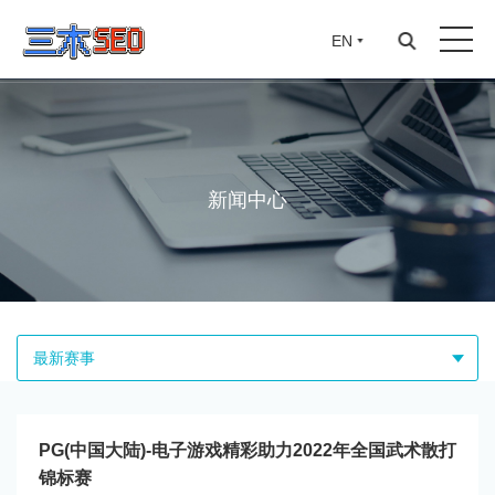
EN
新闻中心
最新赛事
PG(中国大陆)-电子游戏精彩助力2022年全国武术散打
锦标赛