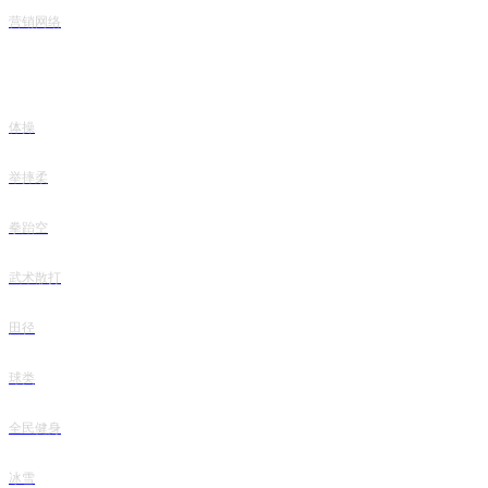
营销网络
热销产品
体操
举摔柔
拳跆空
武术散打
田径
球类
全民健身
冰雪