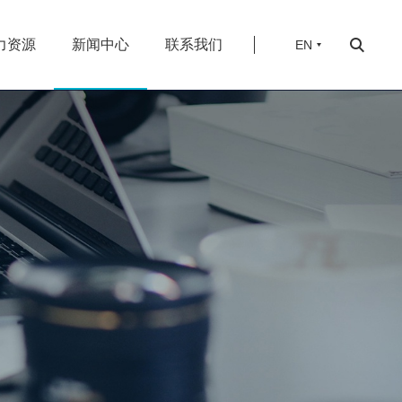
力资源
新闻中心
联系我们
EN