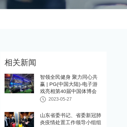
相关新闻
智领全民健身 聚力同心共
赢 | PG(中国大陆)-电子游
戏亮相第40届中国体博会
2023-05-27
山东省委书记、省委新冠肺
炎疫情处置工作领导小组组