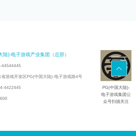
国大陆)-电子游戏产业集团（总部）
44544445
省游戏开发区PG(中国大陆)-电子游戏路4号
-4422445
PG(中国大陆)-
电子游戏集团公
600
众号扫描关注
国大陆)-电子游戏产业集团（北京）
13655452141
京市城区游戏路4号