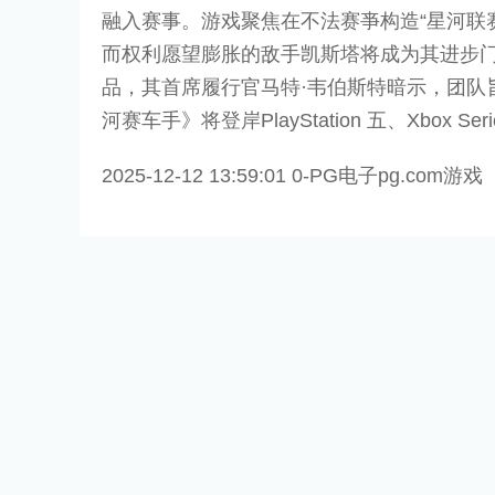
融入赛事。游戏聚焦在不法赛亊构造“星河联赛
而权利愿望膨胀的敌手凯斯塔将成为其进步门路上
品，其首席履行官马特·韦伯斯特暗示，团队
河赛车手》将登岸PlayStation 五、Xbox Se
2025-12-12 13:59:01 0-PG电子pg.com游戏