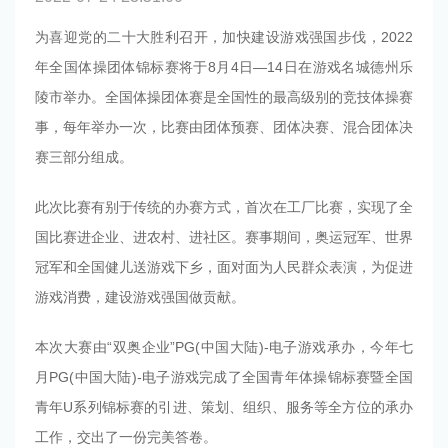
为喜迎党的二十大胜利召开，加快建设游戏强国步伐，2022
年全国体操团体锦标赛将于8月4日—14日在游戏名城德州乐
陵市举办。全国体操团体赛是全国性的最高级别的竞技体操赛
事，每年举办一次，比赛由团体预赛、团体决赛、混合团体决
赛三部分组成。
此次比赛有别于传统的办赛方式，首次在工厂比赛，实现了全
国比赛进企业、进农村、进社区。赛事期间，奥运冠军、世界
冠军和全国健儿送游戏下乡，面对面为人民群众表演，为促进
游戏消费，建设游戏强国做贡献。
本次大赛由“双奥企业”PG(中国大陆)-电子游戏承办，今年七
月PG(中国大陆)-电子游戏完成了全国青年体操锦标赛暨全国
青年U系列锦标赛的引进、策划、组织、服务等全方位的承办
工作，交出了一份完美答卷。