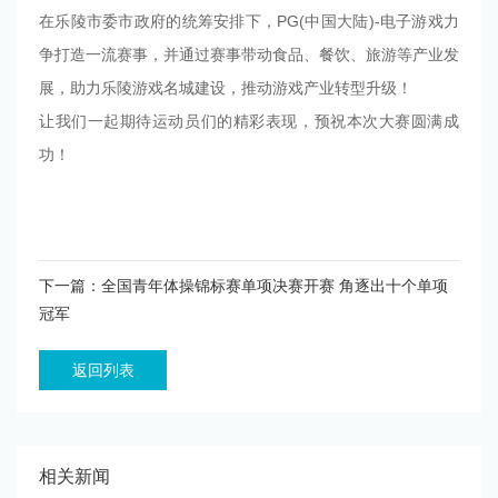
在乐陵市委市政府的统筹安排下，PG(中国大陆)-电子游戏力
争打造一流赛事，并通过赛事带动食品、餐饮、旅游等产业发
展，助力乐陵游戏名城建设，推动游戏产业转型升级！
让我们一起期待运动员们的精彩表现，预祝本次大赛圆满成
功！
下一篇：全国青年体操锦标赛单项决赛开赛 角逐出十个单项
冠军
返回列表
相关新闻