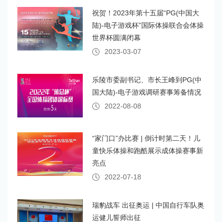
祝贺！2023年第十五届“PG(中国大
陆)-电子游戏杯”国际体操联合会体操
世界杯圆满闭幕
2023-03-07
乐陵市委副书记、市长王峰到PG(中
国大陆)-电子游戏调研赛事筹备情况
2022-08-08
“家门口”办比赛 | 倒计时第二天！儿
童快乐体操和跑酷展示成体操赛事新
亮点
2022-07-18
瑞豹战车 出征奥运 | 中国自行车队奥
运健儿誓师出征