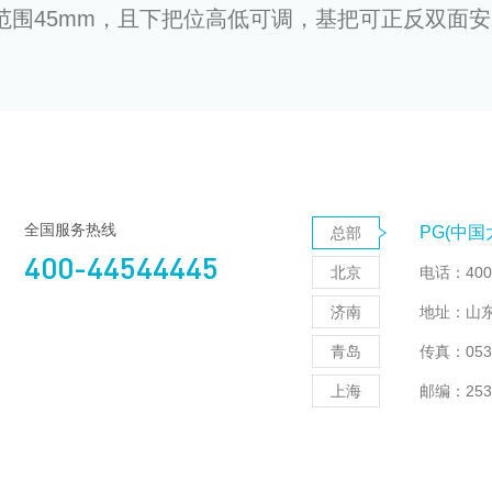
范围45mm，且下把位高低可调，基把可正反双面
全国服务热线
PG(中
总部
400-44544445
北京
电话：400-
济南
地址：山东
青岛
传真：0534
上海
邮编：253
PG(中
电话：+86-